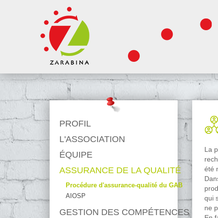
PROFIL
L'ASSOCIATION
La p
ÉQUIPE
rech
été 
ASSURANCE DE LA QUALITÉ
Dans
Procédure d'assurance-qualité du GAB
prod
AIOSP
qui 
ne p
GESTION DES COMPÉTENCES
En f