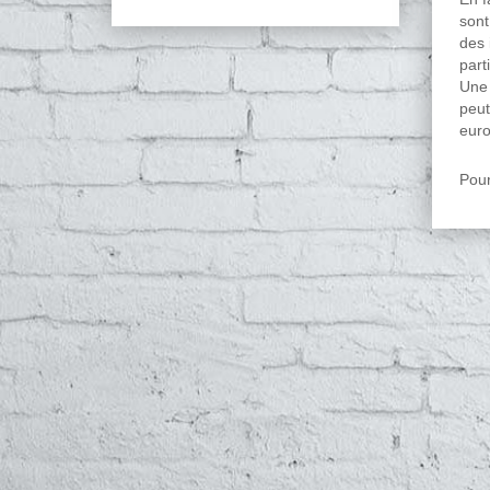
sont
des 
part
Une 
peut
euro
Pour