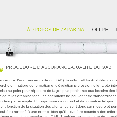
À PROPOS DE ZARABINA
OFFRE
PROCÉDURE D'ASSURANCE-QUALITÉ DU GAB
rocédure d’assurance-qualité du GAB (Gesellschaft für Ausbildungsfors
erche en matière de formation et d’évolution professionnelle) a été in
mise au point pour répondre de façon plus pertinente aux besoins des i
 de telles organisations, Ies opérations ne peuvent être standardis
uction par exemple. Un organisme de conseil et de formation tel que Zar
sont fonction de la situation des clients, et
sont donc sur mesure et pers
eut être ramené à une norme, bien qu’il doive être soumis à des critères
aisant appel à la procédure du GAB, Zarabina est en mesure de formuler 