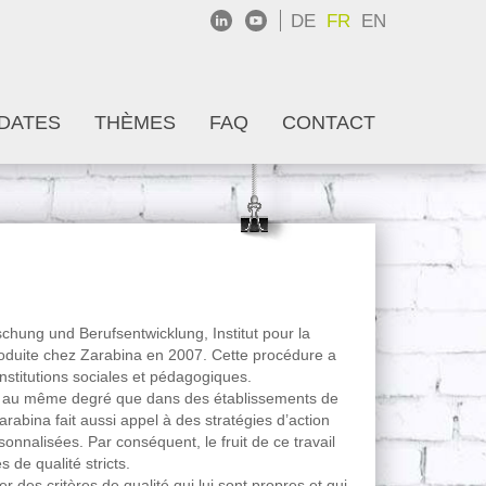
DE
FR
EN
DATES
THÈMES
FAQ
CONTACT
chung und Berufsentwicklung, Institut pour la
troduite chez Zarabina en 2007. Cette procédure a
nstitutions sociales et pédagogiques.
ées au même degré que dans des établissements de
abina fait aussi appel à des stratégies d’action
onnalisées. Par conséquent, le fruit de ce travail
 de qualité stricts.
des critères de qualité qui lui sont propres et qui